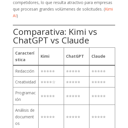
competidores, lo que resulta atractivo para empresas
que procesan grandes volúmenes de solicitudes. (
Kimi
AI
)
Comparativa: Kimi vs
ChatGPT vs Claude
Caracterí
Kimi
ChatGPT
Claude
stica
Redacción
⭐⭐⭐⭐⭐
⭐⭐⭐⭐⭐
⭐⭐⭐⭐⭐
Creatividad
⭐⭐⭐⭐☆
⭐⭐⭐⭐⭐
⭐⭐⭐⭐⭐
Programac
⭐⭐⭐⭐⭐
⭐⭐⭐⭐⭐
⭐⭐⭐⭐⭐
ión
Análisis de
document
⭐⭐⭐⭐⭐
⭐⭐⭐⭐⭐
⭐⭐⭐⭐⭐
os