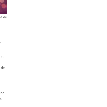
na de
o
 es
d de
 no
os