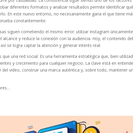
rre por casualidad. La consistencia sigue siendo uno de los factore
bar diferentes formatos y analizar resultados permite identificar qu
rlo. En este nuevo entorno, no necesariamente gana el que tiene má
y prueba constantemente.
as siguen cometiendo el mismo error: utilizar Instagram únicament
l alcance y reduce la conexión con la audiencia. Hoy, el contenido d
 así se logra captar la atención y generar interés real.
ue una red social. Es una herramienta estratégica que, bien utilizad
ientes y crecimiento para cualquier negocio. La clave está en entende
 del video, construir una marca auténtica y, sobre todo, mantener u
.
dores…