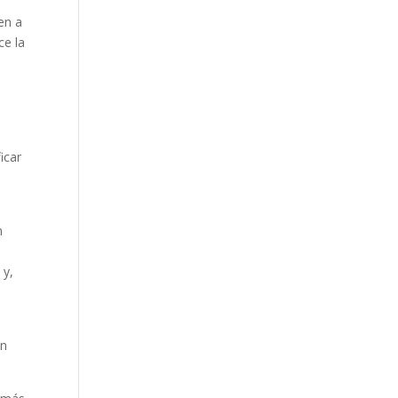
en a
ce la
icar
n
 y,
en