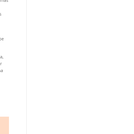
s más
é
s
e
ebe
a,
r
na