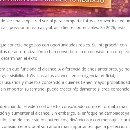
de ser una simple red social para compartir fotos a convertirse en u
as, posicionar marcas y atraer clientes potenciales. En 2026, esta
que conecta negocios con oportunidades reales. Su integración con
amientas de automatización lo han convertido en un ecosistema complet
n determinan el éxito.
 en que funciona el alcance. A diferencia de años anteriores, ya no
ar visibilidad. Gracias a los avances en inteligencia artificial, el
os usuarios y muestra contenido a quienes tienen mayor probabilida
o, sin importar su tamaño, puede crecer rápidamente si crea contenido
n dominando. El video corto se ha consolidado como el formato más
acción y aumentar el alcance. Sin embargo, el enfoque ha cambiado: ya
ado, sino de crear videos auténticos, dinámicos y con mensajes clar
la conexión emocional son ahora más importantes que la perfección.